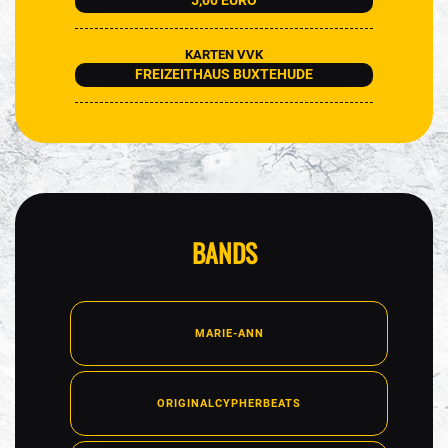
5,00 EURO
KARTEN VVK
FREIZEITHAUS BUXTEHUDE
BANDS
MARIE-ANN
ORIGINALCYPHERBEATS