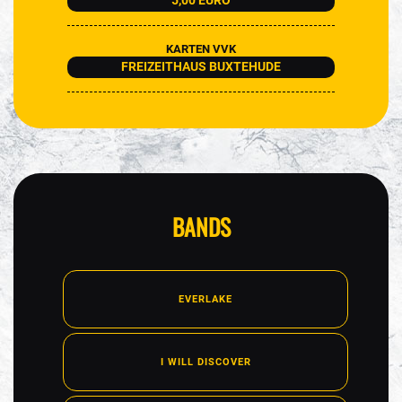
5,00 EURO
KARTEN VVK
FREIZEITHAUS BUXTEHUDE
BANDS
EVERLAKE
I WILL DISCOVER