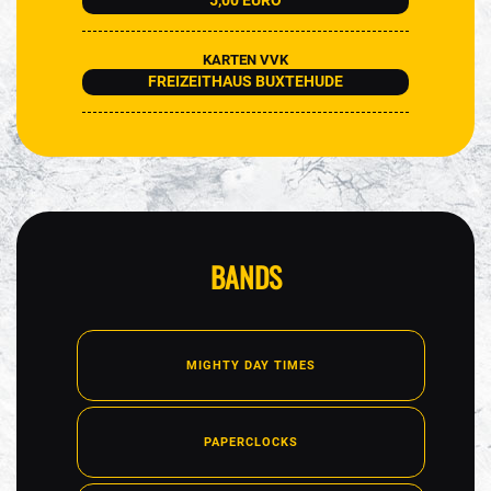
5,00 EURO
KARTEN VVK
FREIZEITHAUS BUXTEHUDE
BANDS
MIGHTY DAY TIMES
PAPERCLOCKS